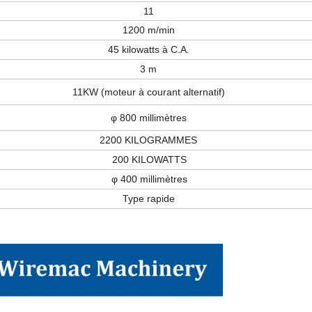
11
1200 m/min
45 kilowatts à C.A.
3 m
11KW (moteur à courant alternatif)
φ 800 millimètres
2200 KILOGRAMMES
200 KILOWATTS
φ
400 millimètres
Type rapide