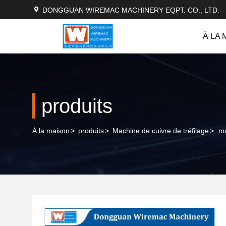
DONGGUAN WIREMAC MACHINERY EQPT. CO., LTD.
À LA 
produits
À la maison
>
produits
>
Machine de cuivre de tréfilage
>
ma