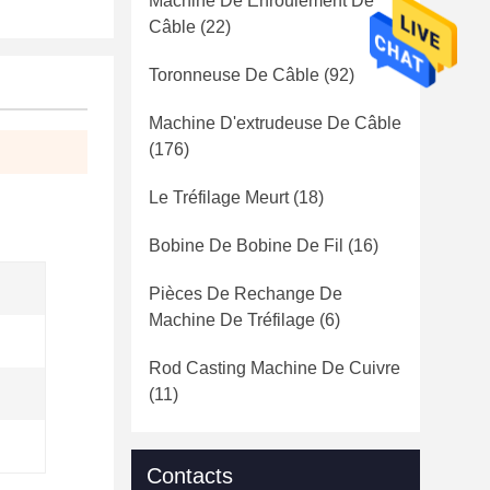
Machine De Enroulement De
Câble
(22)
Toronneuse De Câble
(92)
Machine D'extrudeuse De Câble
(176)
Le Tréfilage Meurt
(18)
Bobine De Bobine De Fil
(16)
Pièces De Rechange De
Machine De Tréfilage
(6)
Rod Casting Machine De Cuivre
(11)
Contacts