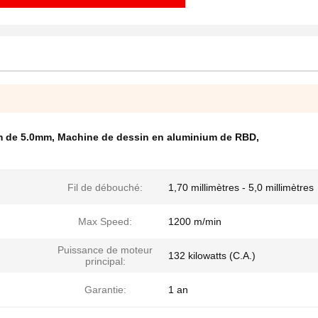
m de 5.0mm
,
Machine de dessin en aluminium de RBD
,
Fil de débouché:
1,70 millimètres - 5,0 millimètres
Max Speed:
1200 m/min
Puissance de moteur
132 kilowatts (C.A.)
principal:
Garantie:
1 an