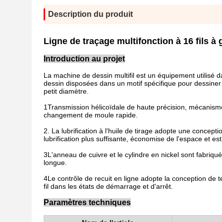
Description du produit
Ligne de traçage multifonction à 16 fils à
Introduction au projet
La machine de dessin multifil est un équipement utilisé d
dessin disposées dans un motif spécifique pour dessiner p
petit diamètre.
1Transmission hélicoïdale de haute précision, mécanisme
changement de moule rapide.
2. La lubrification à l'huile de tirage adopte une conceptio
lubrification plus suffisante, économise de l'espace et es
3L'anneau de cuivre et le cylindre en nickel sont fabriqu
longue.
4Le contrôle de recuit en ligne adopte la conception de te
fil dans les états de démarrage et d'arrêt.
Paramètres techniques