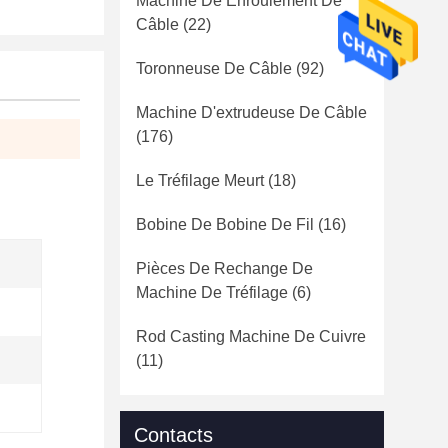
Machine De Enroulement De
Câble
(22)
Toronneuse De Câble
(92)
Machine D'extrudeuse De Câble
(176)
Le Tréfilage Meurt
(18)
Bobine De Bobine De Fil
(16)
Pièces De Rechange De
Machine De Tréfilage
(6)
Rod Casting Machine De Cuivre
(11)
Contacts