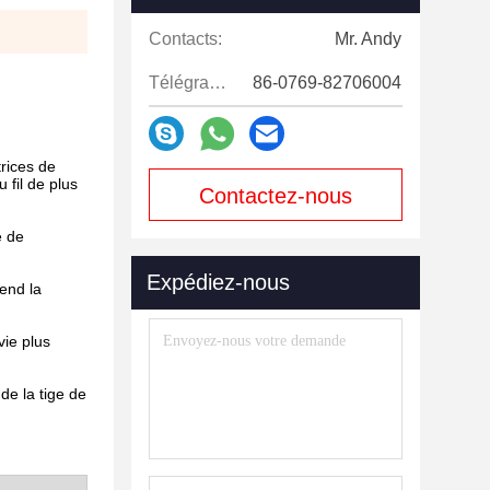
Contacts:
Mr. Andy
Télégramme:
86-0769-82706004
trices de
 fil de plus
Contactez-nous
e de
maintenant
Expédiez-nous
rend la
vie plus
de la tige de