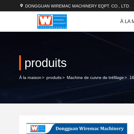
DONGGUAN WIREMAC MACHINERY EQPT. CO., LTD.
À LA 
produits
À la maison
>
produits
>
Machine de cuivre de tréfilage
>
16