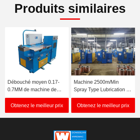
Produits similaires
Débouché moyen 0.17-
Machine 2500m/Min
0.7MM de machine de
Spray Type Lubrication de
tréfilage d'en cuivre à C.A.
tréfilage d'en cuivre de
380V
poulie d'UL
Obtenez le meilleur prix
Obtenez le meilleur prix