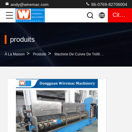
andy@wiremac.com
86-0769-82706004
Citation
produits
>
>
>
À La Maison
Produits
Machine De Cuivre De Tréfilage
Machine Mu