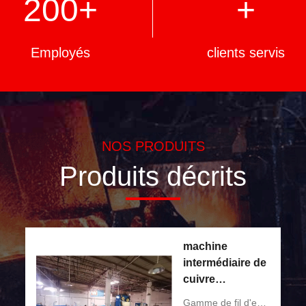
200
+
+
Employés
clients servis
NOS PRODUITS
Produits décrits
machine
intermédiaire de
cuivre
1800m/Min
Gamme de fil d'entrée: 2,6 à 3,0 millimètres