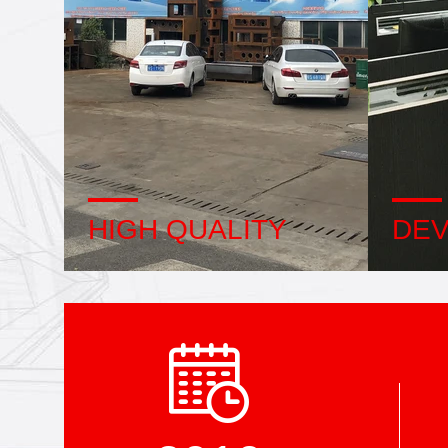
HIGH QUALITY
DE
Trust Seal, Credit Check, RoSH and
Interna
Supplier Capability Assessment.
and adv
company has strictly quality control
We can 
system and professional test lab.
product