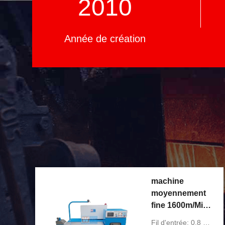
2010
Année de création
machine
moyennement
fine 1600m/Min
automatique du
Fil d'entrée: 0,8 MILLIMÈTRES - 1,6 MILLIMÈTRES