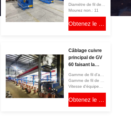
tréfilage des
Diamètre de fil de sortie: 0,8 millimètres à 2,6 millimètres
matrices
Mourez non.: 11
1200M/Min RBD
Obtenez le meilleur prix
Câblage cuivre
principal de GV
60 faisant la
machine, le fil
Gamme de fil d'admission: 0.08 - 0,32 MILLIMÈTRES
3500kg et
Gamme de fil de débouché: 0.08 - 0,32 MILLIMÈTRES
l'équipement de
Vitesse d'équipement: 300 M/min
câble
Obtenez le meilleur prix