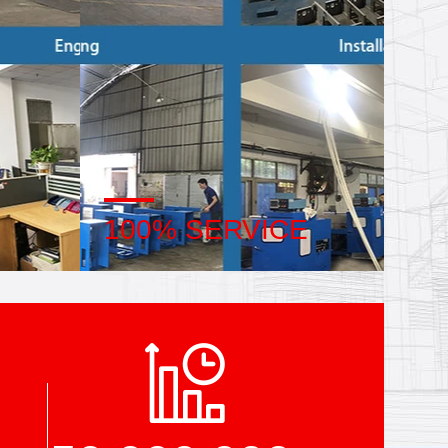
100% SERVICE
ncées,
Bulk and customized small
tion de
packaging, FOB, CIF, DDU and
briquer
DDP. Let us help you find the best
es au
solution for all your concerns.