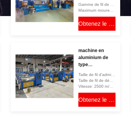
55KW de
Gamme de fil de sortie: 0,4 à 1,2 millimètres
tréfilage de la
Maximum mourez non.: 21 ensembles
CE 21D
Obtenez le meilleur prix
machine en
aluminium de
type
pulvérisateur du
Taille de fil d'admission: 0,80 MILLIMÈTRES - 1,20 MILLIMÈTRES
tréfilage 24D
Taille de fil de débouché: 0,08 MILLIMÈTRES - 0,32 MILLIMÈTRES
avec la garantie
Vitesse: 2500 m/min maximum
à vie
Obtenez le meilleur prix