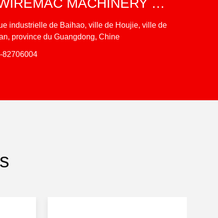
DONGGUAN WIREMAC MACHINERY EQPT. CO., LTD.
ue industrielle de Baihao, ville de Houjie, ville de
n, province du Guangdong, Chine
9-82706004
es