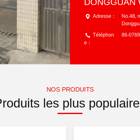
Adresse：
No.48, r
Donggua
Téléphon
86-076
e：
NOS PRODUITS
roduits les plus populair