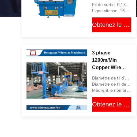
tréfilage 50/60Hz
Fil de sortie: 0,17 MILLIMÈTRES - 0,7 MILLIMÈTRES
Ligne vitesse: 1600 M/MIN
Obtenez le meilleur prix
3 phase
1200m/Min
Copper Wire
Drawing
Diamètre de fil d'admission: 8 millimètres
Machine, 11
Diamètre de fil de débouché: 1,6 millimètres à 3,5 millimètres
équipement de
Meurent le nombre: 11 PCs
dessin des
Obtenez le meilleur prix
matrices RBD