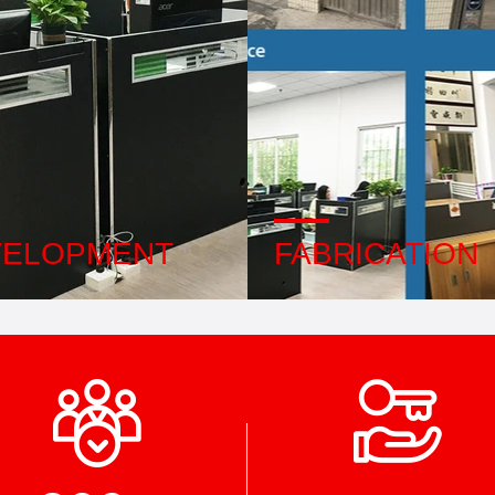
VELOPMENT
FABRICATION
l professional design team
Machines automatiques ava
anced machinery workshop.
strictement système à régula
cooperate to develop the
processus. Nous pouvons fa
s you need.
tous les terminaux électriqu
delà de votre demande.