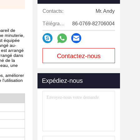
Contacts:
Mr. Andy
Télégramme:
86-0769-82706004
areil de
ne minuterie,
est équipée
rangé au-
n est arrangé
Contactez-nous
arrangé dans
hé de la
l'eau, une
maintenant
s, améliorer
Expédiez-nous
l'utilisation