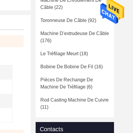
Machine De Enroulement De
Câble
(22)
Toronneuse De Câble
(92)
Machine D'extrudeuse De Câble
(176)
Le Tréfilage Meurt
(18)
Bobine De Bobine De Fil
(16)
Pièces De Rechange De
Machine De Tréfilage
(6)
Rod Casting Machine De Cuivre
(11)
Contacts