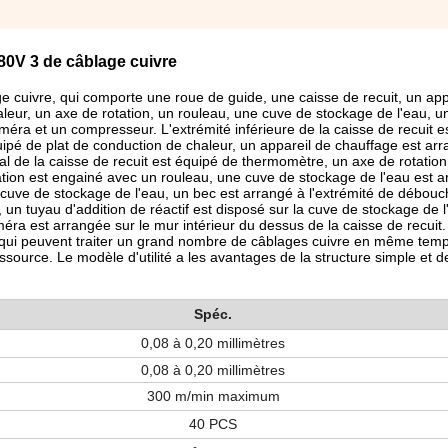
80V 3 de câblage cuivre
lage cuivre, qui comporte une roue de guide, une caisse de recuit, un app
eur, un axe de rotation, un rouleau, une cuve de stockage de l'eau, u
améra et un compresseur. L'extrémité inférieure de la caisse de recuit 
équipé de plat de conduction de chaleur, un appareil de chauffage est ar
al de la caisse de recuit est équipé de thermomètre, un axe de rotatio
tation est engainé avec un rouleau, une cuve de stockage de l'eau est 
a cuve de stockage de l'eau, un bec est arrangé à l'extrémité de débouc
un tuyau d'addition de réactif est disposé sur la cuve de stockage de 
méra est arrangée sur le mur intérieur du dessus de la caisse de recuit.
t, qui peuvent traiter un grand nombre de câblages cuivre en même temp
ressource. Le modèle d'utilité a les avantages de la structure simple et de 
Spéc.
0,08 à 0,20 millimètres
0,08 à 0,20 millimètres
300 m/min maximum
40 PCS