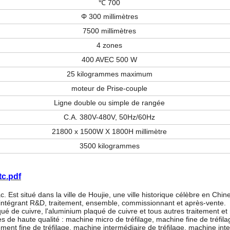
℃ 700
Φ 300 millimètres
7500 millimètres
4 zones
400 AVEC 500 W
25 kilogrammes maximum
moteur de Prise-couple
Ligne double ou simple de rangée
C.A. 380V-480V, 50Hz/60Hz
21800 x 1500W X 1800H millimètre
3500 kilogrammes
tc.pdf
t situé dans la ville de Houjie, une ville historique célèbre en Chin
e intégrant R&D, traitement, ensemble, commissionnant et après-vente.
aqué de cuivre, l'aluminium plaqué de cuivre et tous autres traitement e
s de haute qualité : machine micro de tréfilage, machine fine de tréfil
ment fine de tréfilage, machine intermédiaire de tréfilage, machine int