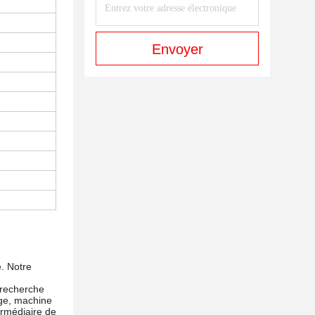
Envoyer
e. Notre
t recherche
age, machine
ermédiaire de