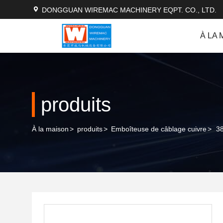
DONGGUAN WIREMAC MACHINERY EQPT. CO., LTD.
À LA 
produits
À la maison
>
produits
>
Emboîteuse de câblage cuivre
>
3