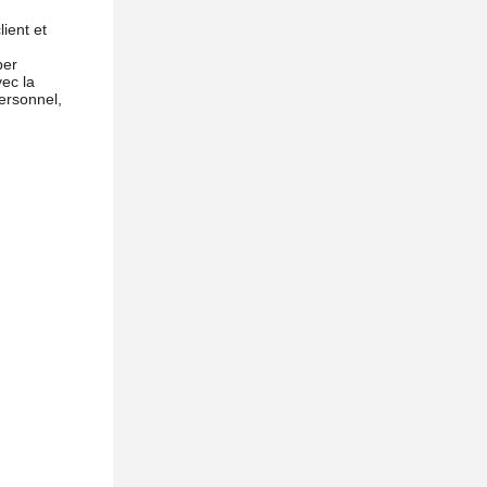
ient et
per
vec la
personnel,