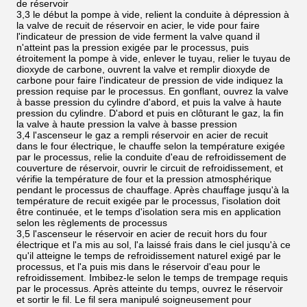
de réservoir
3,3 le début la pompe à vide, relient la conduite à dépression à
la valve de recuit de réservoir en acier, le vide pour faire
l'indicateur de pression de vide ferment la valve quand il
n'atteint pas la pression exigée par le processus, puis
étroitement la pompe à vide, enlever le tuyau, relier le tuyau de
dioxyde de carbone, ouvrent la valve et remplir dioxyde de
carbone pour faire l'indicateur de pression de vide indiquez la
pression requise par le processus. En gonflant, ouvrez la valve
à basse pression du cylindre d'abord, et puis la valve à haute
pression du cylindre. D'abord et puis en clôturant le gaz, la fin
la valve à haute pression la valve à basse pression
3,4 l'ascenseur le gaz a rempli réservoir en acier de recuit
dans le four électrique, le chauffe selon la température exigée
par le processus, relie la conduite d'eau de refroidissement de
couverture de réservoir, ouvrir le circuit de refroidissement, et
vérifie la température de four et la pression atmosphérique
pendant le processus de chauffage. Après chauffage jusqu'à la
température de recuit exigée par le processus, l'isolation doit
être continuée, et le temps d'isolation sera mis en application
selon les règlements de processus
3,5 l'ascenseur le réservoir en acier de recuit hors du four
électrique et l'a mis au sol, l'a laissé frais dans le ciel jusqu'à ce
qu'il atteigne le temps de refroidissement naturel exigé par le
processus, et l'a puis mis dans le réservoir d'eau pour le
refroidissement. Imbibez-le selon le temps de trempage requis
par le processus. Après atteinte du temps, ouvrez le réservoir
et sortir le fil. Le fil sera manipulé soigneusement pour