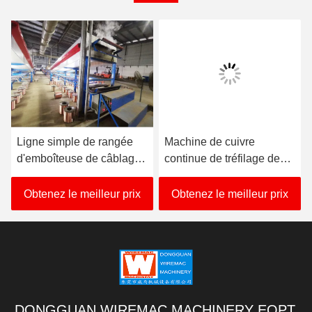
Ligne simple de rangée
Machine de cuivre
d'emboîteuse de câblage
continue de tréfilage de
cuivre de la CE 380V-
GV 3 pratiques antiusure
480V double
de phase
Obtenez le meilleur prix
Obtenez le meilleur prix
DONGGUAN WIREMAC MACHINERY EQPT.