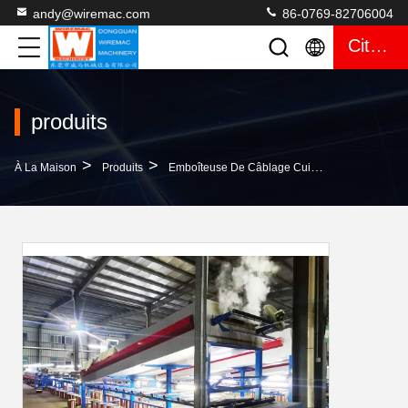
andy@wiremac.com
86-0769-82706004
Citation
produits
>
>
>
À La Maison
Produits
Emboîteuse De Câblage Cuivre
Câblage Cu