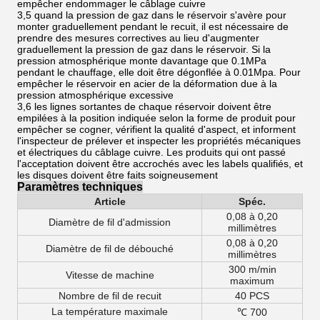
empêcher endommager le câblage cuivre
3,5 quand la pression de gaz dans le réservoir s'avère pour
monter graduellement pendant le recuit, il est nécessaire de
prendre des mesures correctives au lieu d'augmenter
graduellement la pression de gaz dans le réservoir. Si la
pression atmosphérique monte davantage que 0.1MPa
pendant le chauffage, elle doit être dégonflée à 0.01Mpa. Pour
empêcher le réservoir en acier de la déformation due à la
pression atmosphérique excessive
3,6 les lignes sortantes de chaque réservoir doivent être
empilées à la position indiquée selon la forme de produit pour
empêcher se cogner, vérifient la qualité d'aspect, et informent
l'inspecteur de prélever et inspecter les propriétés mécaniques
et électriques du câblage cuivre. Les produits qui ont passé
l'acceptation doivent être accrochés avec les labels qualifiés, et
les disques doivent être faits soigneusement
Paramètres techniques
Article
Spéc.
0,08 à 0,20
Diamètre de fil d'admission
millimètres
0,08 à 0,20
Diamètre
de fil
de
débouché
millimètres
300 m/min
Vitesse de machine
maximum
Nombre de fil de recuit
40 PCS
La température maximale
℃ 700