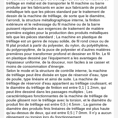
tréfilage en métal est de transporter le fil machine ou barre
produite par les fabricants en acier aux fabricants de produit
métallique tels que les pièces standard par le traitement de
dessin de la machine de tréfilage, de sorte que le diamètre,
l'arrondi, la structure métallographique interne, la finition
extérieure et le redressage du fil machine ou de la barre
puissent répondre aux exigences de traitement de matière
première exigées pour la production des produits métalliques
tels que les pièces standard ; La machine en plastique de
tréfilage est un genre de noyau solide, de fil rond creux ou de
fil plat produit à partir du polyester, du nylon, du polyéthylène,
du polypropylène, de la puce de polyester et d'autres matières
premières pour transformer profond et dessiner en fil fin. Le fil
en plastique dessiné par l'équipement a les avantages de
l'épaisseur uniforme, de la douceur, non faciles à se casser et
moins de consommation d'énergie.
Selon le mode et la structure de contrôle interne, la machine
de tréfilage peut être divisée en type de réservoir d'eau, type
de poulie, type linéaire et ainsi de suite. La machine de
tréfilage de réservoir d'eau appartient au tréfilage coulissant, et
le diamètre du tréfilage de finition est entre 0,1 | 1.2mm, qui
peut être dessiné dans les passages multiples ; Les
caractéristiques fonctionnantes de la machine de tréfilage de
poulie glissent non le tréfilage avec la torsion, et le diamètre du
produit fini de tréfilage est entre 0,5 | 4.5mm ; La gamme de
diamètre des produits finis linéaires de tréfilage est plus haute
qu'au-dessus de deux, qui est entre 0,5 | 7.0mm. Il n'y a aucun
glissement ou torsion lors du fonctionnement.