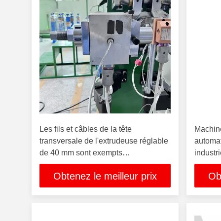
Les fils et câbles de la tête
Machine
transversale de l'extrudeuse réglable
automat
de 40 mm sont exempts
industri
d'interférences avec les machines
matière
Obtenez le meilleur prix
Ob
d'extrudeuse
forte as