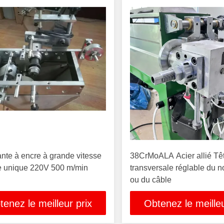
nte à encre à grande vitesse
38CrMoALA Acier allié Tê
e unique 220V 500 m/min
transversale réglable du no
ou du câble
tenez le meilleur prix
Obtenez le meilleu