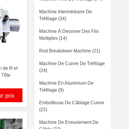
Machine Intermédiaire De
Tréfilage
(34)
Machine À Dessiner Des Fils
Multiples
(14)
Rod Breakdown Machine
(21)
Machine De Cuivre De Tréfilage
de fil et
(24)
e Tête
Machine En Aluminium De
Tréfilage
(9)
r prix
Emboîteuse De Câblage Cuivre
(22)
Machine De Enroulement De