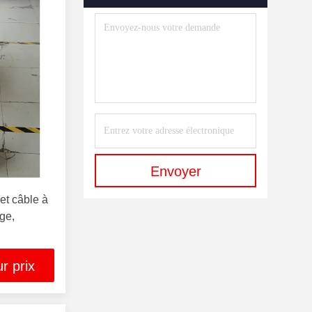
Envoyer
et câble à
ge,
r prix