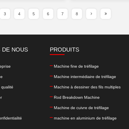
3
4
5
6
7
8
 DE NOUS
PRODUITS
reprise
Machine fine de tréfilage
ne
Machine intermédiaire de tréfilage
 qualité
Machine à dessiner des fils multiples
er
Rod Breakdown Machine
Machine de cuivre de tréfilage
nfidentialité
machine en aluminium de tréfilage