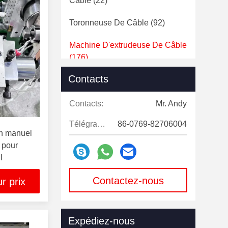
Câble
(22)
Toronneuse De Câble
(92)
Machine D'extrudeuse De Câble
(176)
Contacts
Le Tréfilage Meurt
(18)
Bobine De Bobine De Fil
(16)
Contacts:
Mr. Andy
Télégramme:
86-0769-82706004
Pièces De Rechange De
on manuel
Machine De Tréfilage
(6)
e pour
l
Rod Casting Machine De Cuivre
(11)
Contactez-nous
r prix
maintenant
Expédiez-nous