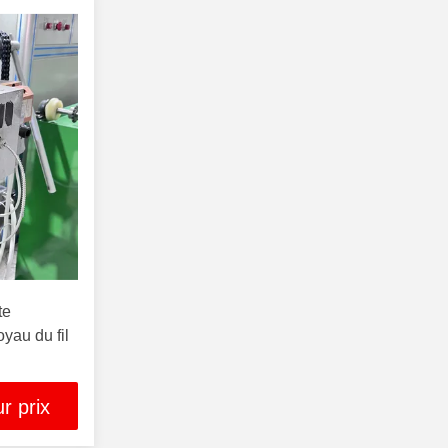
te
yau du fil
r prix