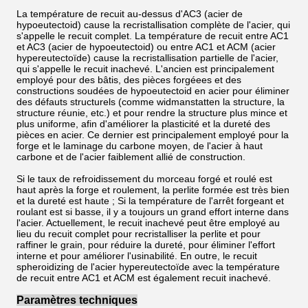
La température de recuit au-dessus d'AC3 (acier de
hypoeutectoid) cause la recristallisation complète de l'acier, qui
s'appelle le recuit complet. La température de recuit entre AC1
et AC3 (acier de hypoeutectoid) ou entre AC1 et ACM (acier
hypereutectoïde) cause la recristallisation partielle de l'acier,
qui s'appelle le recuit inachevé. L'ancien est principalement
employé pour des bâtis, des pièces forgéees et des
constructions soudées de hypoeutectoid en acier pour éliminer
des défauts structurels (comme widmanstatten la structure, la
structure réunie, etc.) et pour rendre la structure plus mince et
plus uniforme, afin d'améliorer la plasticité et la dureté des
pièces en acier. Ce dernier est principalement employé pour la
forge et le laminage du carbone moyen, de l'acier à haut
carbone et de l'acier faiblement allié de construction.
Si le taux de refroidissement du morceau forgé et roulé est
haut après la forge et roulement, la perlite formée est très bien
et la dureté est haute ; Si la température de l'arrêt forgeant et
roulant est si basse, il y a toujours un grand effort interne dans
l'acier. Actuellement, le recuit inachevé peut être employé au
lieu du recuit complet pour recristalliser la perlite et pour
raffiner le grain, pour réduire la dureté, pour éliminer l'effort
interne et pour améliorer l'usinabilité. En outre, le recuit
spheroidizing de l'acier hypereutectoïde avec la température
de recuit entre AC1 et ACM est également recuit inachevé.
Paramètres techniques