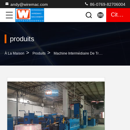
andy@wiremac.com
86-0769-82706004
Citation
produits
>
>
>
À La Maison
Produits
Machine Intermédiaire De Tréfilage
C.A. 4