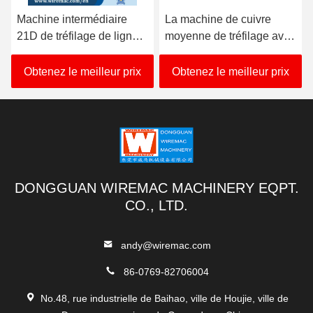
Machine intermédiaire
La machine de cuivre
410
21D de tréfilage de ligne
moyenne de tréfilage avec
int
droite avec la bobine
la bobine simple de
ma
simple
630mm prennent
tré
Obtenez le meilleur prix
Obtenez le meilleur prix
O
DONGGUAN WIREMAC MACHINERY EQPT.
CO., LTD.
andy@wiremac.com
86-0769-82706004
No.48, rue industrielle de Baihao, ville de Houjie, ville de