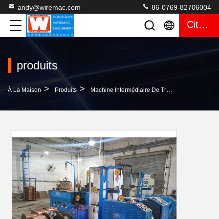
andy@wiremac.com
86-0769-82706004
Citation
produits
>
>
>
À La Maison
Produits
Machine Intermédiaire De Tréfilage
410V Ac