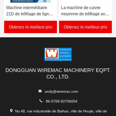
Machine intermédiaire
La machine de cuivre
21D de tréfilage de ligne
moyenne de tréfilage avec
droite avec la bobine
la bobine simple de
simple
630mm prennent
Obtenez le meilleur prix
Obtenez le meilleur prix
DONGGUAN WIREMAC MACHINERY EQPT.
CO., LTD.
andy@wiremac.com
86-0769-82706004
No.48, rue industrielle de Baihao, ville de Houjie, ville de