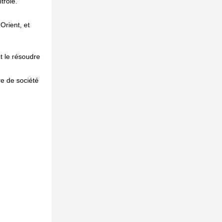
trôle.
Orient, et
t le résoudre
re de société