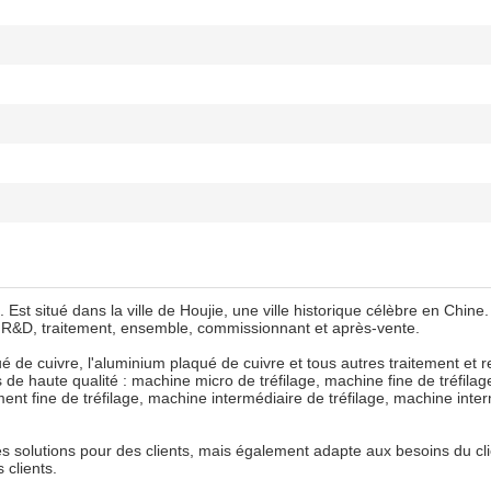
 situé dans la ville de Houjie, une ville historique célèbre en Chine.
nt R&D, traitement, ensemble, commissionnant et après-vente.
qué de cuivre, l'aluminium plaqué de cuivre et tous autres traitement et 
 de haute qualité : machine micro de tréfilage, machine fine de tréfila
ent fine de tréfilage, machine intermédiaire de tréfilage, machine inte
des solutions pour des clients, mais également adapte aux besoins du cli
 clients.