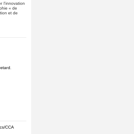
r l'innovation
ophie « de
tion et de
retard.
 ccs/CCA