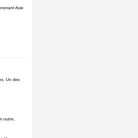
prenant Asie
mes. Un des
n outre,