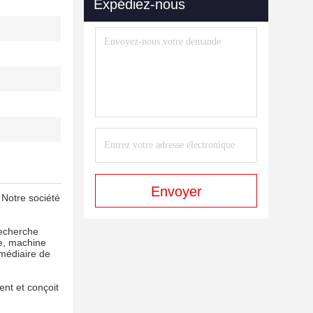
Expédiez-nous
Envoyer
 Notre société
recherche
ge, machine
rmédiaire de
ent et conçoit