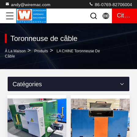
andy@wiremac.com
86-0769-82706004
Citation
Toronneuse de câble
>
>
À La Maison
Produits
LA CHINE Toronneuse De
Câble
Catégories