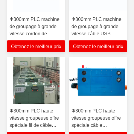
Φ300mm PLC machine
Φ300mm PLC machine
de groupage à grande
de groupage à grande
vitesse cordon de
vitesse câble USB
raccordement
toronnage torsion bas
Obtenez le meilleur prix
Obtenez le meilleur prix
automatique fil de câble
prix haute qualité longue
échouage torsion câble
durée de vie toronneuse
de données conducteur
faisant
Φ300mm PLC haute
Φ300mm PLC haute
vitesse groupeuse offre
vitesse groupeuse offre
spéciale fil de câble
spéciale câble
automatique torsion fils
automatique en cuivre