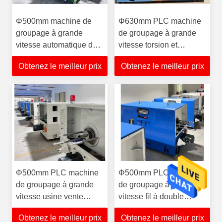
Φ500mm machine de
Φ630mm PLC machine
groupage à grande
de groupage à grande
vitesse automatique de
vitesse torsion et
haute qualité
groupeur de fil
Obtenez le meilleur prix
Obtenez le meilleur prix
équipement de torsion
automatique haute
de fil bobine de câble
performance pour câble
ABS payer toronneuse
de données CAT6/7/8 fil
Φ500mm PLC machine
Φ500mm PLC machine
de groupage à grande
de groupage à grande
vitesse usine vente
vitesse fil à double
directe fournisseur de
torsion à grande vitesse
Obtenez le meilleur prix
Obtenez le meilleur prix
fabrication de câbles à
avec une bonne qualité