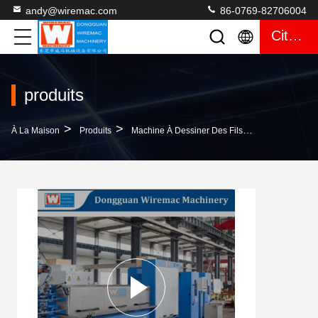
andy@wiremac.com
86-0769-82706004
Citation
produits
>
>
>
À La Maison
Produits
Machine À Dessiner Des Fils Multiples
Lubr