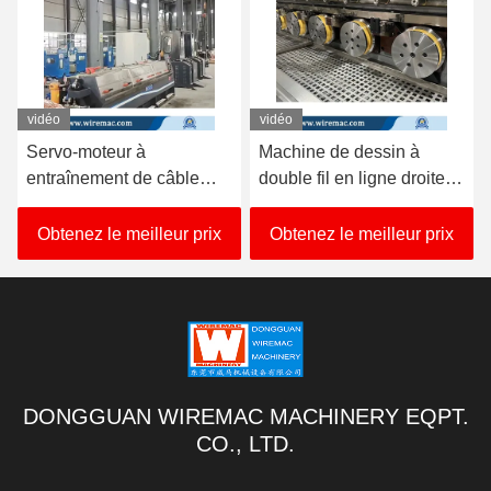
vidéo
vidéo
Machine de dessin à
Machine de dessin en
double fil en ligne droite
ligne à double fil avec 2
de type humide avec
spools pour le
anneuse en ligne
cuivre/l'aluminium
Obtenez le meilleur prix
Obtenez le meilleur prix
DONGGUAN WIREMAC MACHINERY EQPT.
CO., LTD.