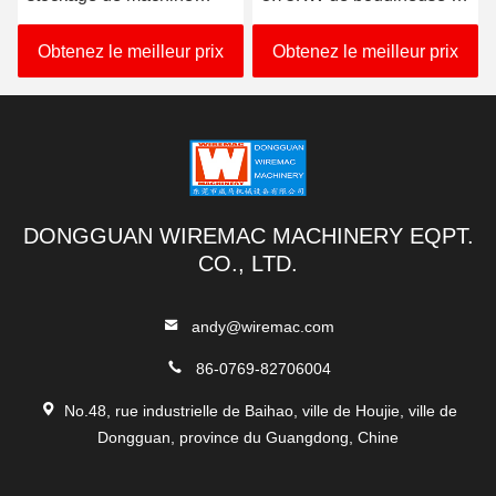
d'extrudeuse de câble de
vis de double de PVC
PVC de GV pour THW
prennent la puissance
Obtenez le meilleur prix
Obtenez le meilleur prix
VCT
DONGGUAN WIREMAC MACHINERY EQPT.
CO., LTD.
andy@wiremac.com
86-0769-82706004
No.48, rue industrielle de Baihao, ville de Houjie, ville de
Dongguan, province du Guangdong, Chine