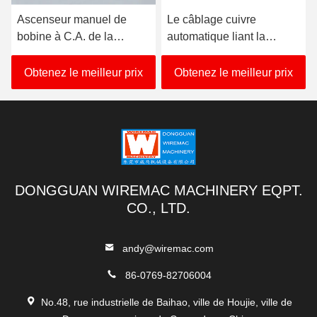
Ascenseur manuel de
Le câblage cuivre
bobine à C.A. de la
automatique liant la
toronneuse de câble de
machine 3350KG axent la
PVC de GV 20HP
taille 850mm
Obtenez le meilleur prix
Obtenez le meilleur prix
DONGGUAN WIREMAC MACHINERY EQPT.
CO., LTD.
andy@wiremac.com
86-0769-82706004
No.48, rue industrielle de Baihao, ville de Houjie, ville de