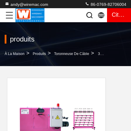
andy@wiremac.com
86-0769-82706004
Citation
produits
>
>
>
À La Maison
Produits
Toronneuse De Câble
300 Machine De Groupage De Câbles Automatique Avec Support De Paiement