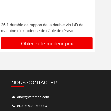
26:1 durable de rapport de la double vis L/D de
Mach
machine d'extrudeuse de câble de réseau
mac
Obtenez le meilleur prix
NOUS CONTACTER
andy@wiremac.com
86-0769-82706004