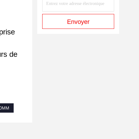
Envoyer
prise
urs de
630MM