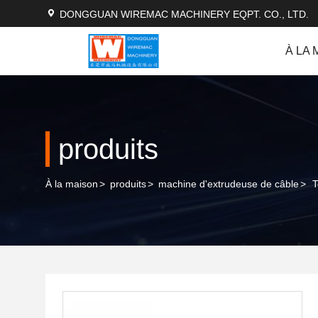
DONGGUAN WIREMAC MACHINERY EQPT. CO., LTD.
À LA 
produits
À la maison
>
produits
>
machine d'extrudeuse de câble
>
T