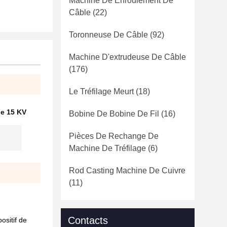
Machine De Enroulement De
Câble
(22)
Toronneuse De Câble
(92)
Machine D'extrudeuse De Câble
(176)
Le Tréfilage Meurt
(18)
de 15 KV
Bobine De Bobine De Fil
(16)
Pièces De Rechange De
Machine De Tréfilage
(6)
Rod Casting Machine De Cuivre
(11)
Contacts
ositif de