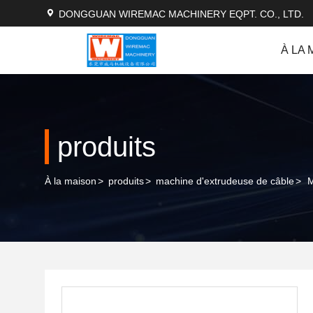
DONGGUAN WIREMAC MACHINERY EQPT. CO., LTD.
À LA 
produits
À la maison
>
produits
>
machine d'extrudeuse de câble
>
M