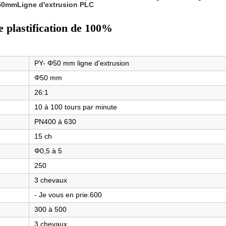
0mmLigne d'extrusion PLC
 plastification de 100%
PY- Φ50 mm ligne d'extrusion
Φ50 mm
26:1
10 à 100 tours par minute
PN400 à 630
15 ch
Φ0,5 à 5
250
3 chevaux
- Je vous en prie.600
300 à 500
3 chevaux