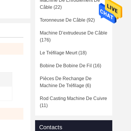
Machine De Enroulement De
Câble
(22)
Toronneuse De Câble
(92)
Machine D'extrudeuse De Câble
(176)
Le Tréfilage Meurt
(18)
Bobine De Bobine De Fil
(16)
Pièces De Rechange De
Machine De Tréfilage
(6)
Rod Casting Machine De Cuivre
(11)
Contacts