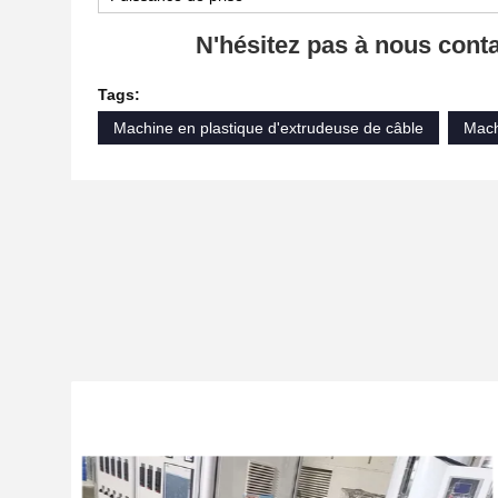
N'hésitez pas à nous conta
Tags:
Machine en plastique d'extrudeuse de câble
Mach