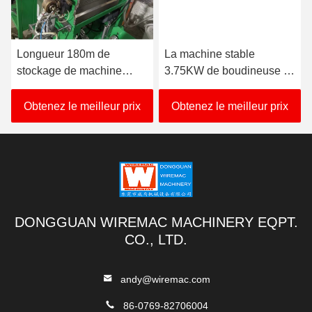
Longueur 180m de
La machine stable
stockage de machine
3.75KW de boudineuse à
d'extrudeuse de câble de
vis de double de PVC
PVC de GV pour THW
prennent la puissance
Obtenez le meilleur prix
Obtenez le meilleur prix
VCT
DONGGUAN WIREMAC MACHINERY EQPT.
CO., LTD.
andy@wiremac.com
86-0769-82706004