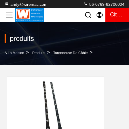
andy@wiremac.com
86-0769-82706004
Citation
produits
>
>
>
À La Maison
Produits
Toronneuse De Câble
Machines Groupées P