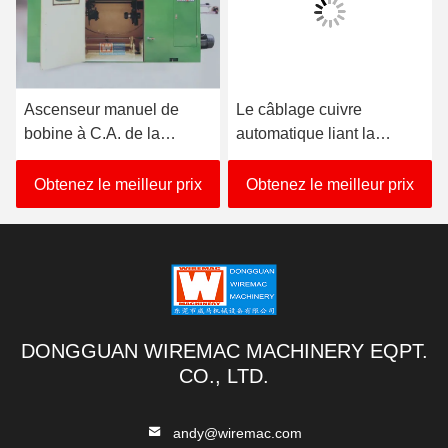
Ascenseur manuel de
Le câblage cuivre
bobine à C.A. de la
automatique liant la
toronneuse de câble de
machine 3350KG axent la
PVC de GV 20HP
taille 850mm
Obtenez le meilleur prix
Obtenez le meilleur prix
DONGGUAN WIREMAC MACHINERY EQPT.
CO., LTD.
andy@wiremac.com