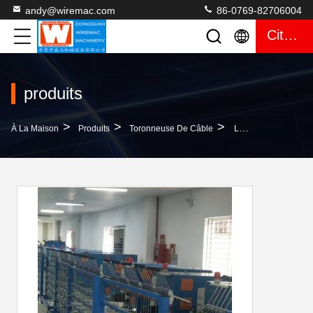
andy@wiremac.com
86-0769-82706004
Citation
produits
>
>
>
À La Maison
Produits
Toronneuse De Câble
La Bobine De Cercle A Groupé Tordant Le PLC De La Mini Toronneuse De Câble De Conducteur 300mm