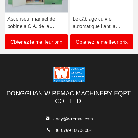
Ascenseur manuel de
Le câblage cuivre
bobine à C.A. de la
automatique liant la
toronneuse de câble de
machine 3350KG axent la
PVC de GV 20HP
taille 850mm
Obtenez le meilleur prix
Obtenez le meilleur prix
DONGGUAN WIREMAC MACHINERY EQPT.
CO., LTD.
andy@wiremac.com
86-0769-82706004