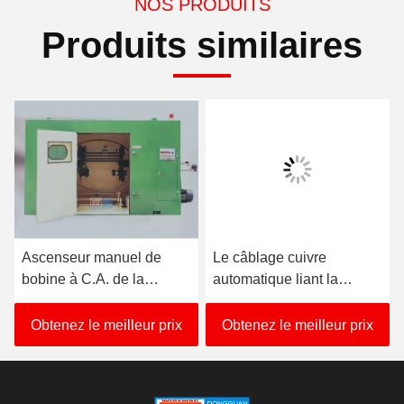
NOS PRODUITS
Produits similaires
Ascenseur manuel de
Le câblage cuivre
bobine à C.A. de la
automatique liant la
toronneuse de câble de
machine 3350KG axent la
PVC de GV 20HP
taille 850mm
Obtenez le meilleur prix
Obtenez le meilleur prix