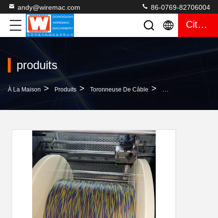
andy@wiremac.com
86-0769-82706004
Citation
produits
>
>
>
À La Maison
Produits
Toronneuse De Câble
Φ800mm PLC Machine