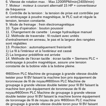
6. Vitesse de rotation max. : Max.1200RPM/min(2400t/min)
7. Moteur : moteur à courant alternatif 15 HP + convertisseur
de fréquence
8. Contrôle de la tension : la tension de prise est contrôlée par
un embrayage à poudre magnétique, le PLC suit et régule la
tension, tension constante.
9. Mode de freinage : frein électromagnétique
10. Type d'opération : bouton poussoir
11. Changement de canette : Levage hydraulique manuel
12. Méthode de traversée : fil roulant avec unités
d'entraînement en anneau, le pas et la largeur des rangées
sont réglables
13. Protection : automatiquement frein/arrêt
1) Le fil à l'intérieur et à l'extérieur est cassé
2) La longueur prédéfinie est arrivée
14. Méthode de l'écran tactile : écran tactile + Siemens PLC +
embrayage à poudre magnétique, assure une tension
constante de la bobine vide à la bobine pleine.
Φ800mm PLC Machine de groupage à grande vitesse double
twister pour fil BV faisant la machine bon prix équipement de
toronneuse de fil de noyauΦ800mm PLC Machine de
groupage à grande vitesse double twister pour fil BV faisant la
machine bon prix équipement de toronneuse de fil de
noyauΦ800mm PLC Machine de groupage à grande vitesse
double twister pour fil BV faisant la machine bonne équipement
de toronnage de fil de noyau de prix Φ800mm PLC machine
de groupage à grande vitesse double toron pour fil BV faisant