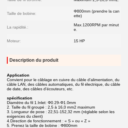
Φ800mm (prendre la can
Taille de bobine:
ette)
Max.1200RPM par minut
La rapidité.:
e.
Moteur:
15 HP
Description du produit
Application
Convient pour le câblage en cuivre du câble d'alimentation, du
câble LAN, des câbles automatiques, du fil électrique, du câble
de date, des câbles d'écouteurs, etc.
spécification
Diamètre du fil 1.Inlet: Φ0.29-Φ1.0mm
2. Taille du fil groupé : 2,5 à 16,0 mm2 maximum
3. Longueur de pose : 22,51-152,32 mm (réglable selon les
exigences du client)
4.Direction de fonctionnement : « S » ou « Z »
5. Prenez la taille de bobine : Φ800mm