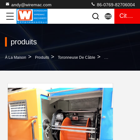
andy@wiremac.com
86-0769-82706004
Citation
produits
>
>
>
À La Maison
Produits
Toronneuse De Câble
Machine De Groupag