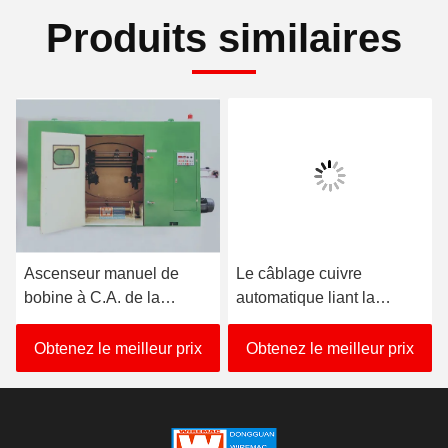
Produits similaires
Ascenseur manuel de
Le câblage cuivre
bobine à C.A. de la
automatique liant la
toronneuse de câble de
machine 3350KG axent la
PVC de GV 20HP
taille 850mm
Obtenez le meilleur prix
Obtenez le meilleur prix