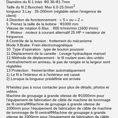
Diamètre du fil 1.Inlet: Φ0.38-Φ1.7mm
2
Taille du fil 2.Bunched: Max 6.0-25.0mm
longueur 3.Lay : 35-200mm (réglable selon l'exigence de
client)
4.Direction de fonctionnement : « S » ou « Z »
5. Prenez la taille de la bobine : Φ1000 mm
Vitesse de rotation 6.Max. : 800 tr/min/min (1600 t/min)
7. Moteur : moteur à courant alternatif 25 HP + variateur de
fréquence
8.Contrôle de la tension : frottement du mécanisme
Mode 9.Brake: Frein électromagnétique
10. Type d'opération : type de bouton poussoir
11.Déplacement de la canette : Levage hydraulique manuel
12.Méthode de déplacement : le fil roulant avec des unités
d'entraînement en anneau, le pas de rangée et la largeur sont
réglables
13.Protection : freiner/arrêter automatiquement
1) Le fil à l'intérieur et à l'extérieur est cassé
2) Lorsque la longueur prédéfinie est arrivée
N'hésitez pas à nous contacter pour plus de détails, photos et
vidéos.
Machine de groupage à grande vitesse de Φ1000mm pour
l'équipement de fabrication de câble de machine de toronnage
de fil centralΦMachine de groupage à grande vitesse de
1000mm pour l'équipement de fabrication de câble de machine
de toronnage de fil centralΦMachine de groupage à grande
vitesse de 1000mm pour l'équipement de fabrication de câble