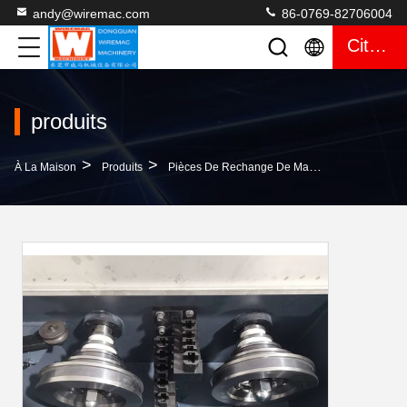
andy@wiremac.com
86-0769-82706004
Citation
produits
>
>
À La Maison
Produits
Pièces De Rechange De Machine De Tréfilage