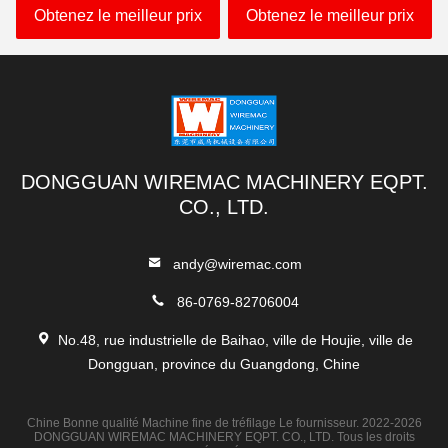
aluminium d'alliage
nickel de 500x24x3MM
Obtenez le meilleur prix
Obtenez le meilleur prix
DONGGUAN WIREMAC MACHINERY EQPT.
CO., LTD.
andy@wiremac.com
86-0769-82706004
No.48, rue industrielle de Baihao, ville de Houjie, ville de
Dongguan, province du Guangdong, Chine
Chine Bonne qualité Machine fine de tréfilage Le fournisseur. 2022-2026
DONGGUAN WIREMAC MACHINERY EQPT. CO., LTD. Tous les droits