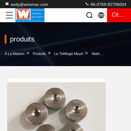
andy@wiremac.com
86-0769-82706004
Citation
produits
>
>
>
À La Maison
Produits
Le Tréfilage Meurt
Matrices De Dessin De L'en Cuivre PCD De Wiremac, Tréfilage Diamond Dies De 0.064Mm