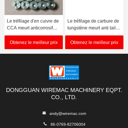
Le tréfilage d'en cuivre de
Le tréfilage de carbure de
CCA meurt anticorrosif
tungstène meurt anti taille
pour la machine de
de l'oxydation 0.040Mm
tréfilage
Obtenez le meilleur prix
Obtenez le meilleur prix
DONGGUAN WIREMAC MACHINERY EQPT.
CO., LTD.
andy@wiremac.com
86-0769-82706004