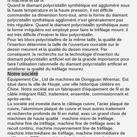
fil machine et de fil
Quand le diamant polycristallin synthétique est aggloméré sous
la haute température et la haute pression, il est difficile
commander sa dimension hors-tout, ainsi la forme du diamant
polycristallin synthétique aggloméré n'est généralement pas
très régulière. Quand le diamant polycristallin synthétique avec
la forme irrégulière est employé pour faire le tréfilage mourir, il
est très difficile d'insérer le bloc polycristallin.
Pour les blocs polycristallins de la même taille, la qualité de
l'insertion détermine la taille de l'ouverture ouvrable sur le
dessin meurent et la qualité du dessin meurent. Par
conséquent, la recherche sur la technologie d'insertion du
diamant polycristallin artificiel est de la grande importance pour
faire l'utilisation rationnelle du diamant polycristallin artificiel et
améliorer la qualité du tréfilage mourez.
Notre société
Équipement Cie., Ltd de machines de Dongguan Wiremac. Est
situé dans la ville de Houjie, une ville historique célèbre en
Chine. Notre société est un fabriquant d'équipement de fil et de
câble intégrant R&D, traitement, ensemble, commissionnant et
après-vente.
La société est investie dans le câblage cuivre, l'acier plaqué de
cuivre, l'aluminium plaqué de cuivre et tous autres traitement
et recherche profonds de fil en métal, avec un grand choix de
machines de haute qualité : machine micro de tréfilage,
machine fine de tréfilage, machine fine de tréfilage avec le
recuit continu, machine moyennement fine de tréfilage,
machine intermédiaire de tréfilage, machine intermédiaire de