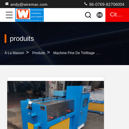
andy@wiremac.com
86-0769-82706004
Citation
produits
>
>
>
À La Maison
Produits
Machine Fine De Tréfilage
Machine Fine Ga