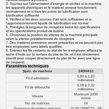
3. Tournez sur l'alimentation d'énergie et vérifiez si la machine,
les appareils électriques et le matériel annexe fonctionnent
normalement et si tous les points de lubrification sont
lubrification suffisante.
4. Vérifiez si les deux sources d'air sont suffisantes et si
l'approvisionnement liquide de lubrification est normal.
5. Préréglez la longueur de réceptrice selon les spécifications
et les spécifications produit de bobine.
6. Choisissez la position de vitesse de la machine principale
selon la vitesse prédéterminée de réceptrice.
7. Des matières premières seront préparées et ne peuvent pas
être employées sans labels qualifiés.
8. Enlevez les fils restants du plat de fer à employer, effacez la
tache d'huile sur la surface du plat de fer, et il est strictement
interdit pour couper directement du plat de fer avec une ligne
de couperet.
Paramètres techniques
Spéc. de machine
24DHA12
0,80 à 1,20
Fil d'admission
millimètres
0,08 à 0,32
Fil de débouché
millimètres
Maximum 2200
Vitesse
m/min
No. de matrices
24
Puissance de moteur principal
15 KILOWATTS - 4P