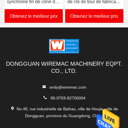
synchrone fin de cône de
de clé de tour de fabricant
la CE de la machine
digne de confiance
380V-480V de tréfilage
Obtenez le meilleur prix
Obtenez le meilleur prix
DONGGUAN WIREMAC MACHINERY EQPT.
CO., LTD.
andy@wiremac.com
86-0769-82706004
No.48, rue industrielle de Baihao, ville de Houjie, ville de
Dongguan, province du Guangdong, Chine