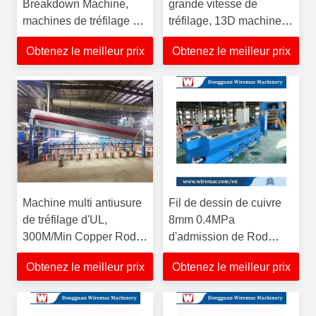
Breakdown Machine,
grande vitesse de
machines de tréfilage de
tréfilage, 13D machine
PLC de 11 blocs
de l'en cuivre RBD
Obtenez le meilleur prix
Obtenez le meilleur prix
Machine multi antiusure
Fil de dessin de cuivre
de tréfilage d'UL,
8mm 0.4MPa
300M/Min Copper Rod
d'admission de Rod
Breakdown Machine
Breakdown Machine
Obtenez le meilleur prix
Obtenez le meilleur prix
20m/S