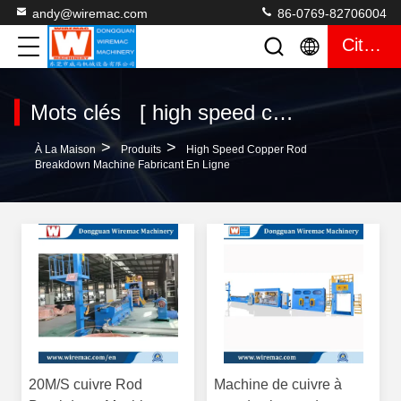
andy@wiremac.com
86-0769-82706004
Citation
Mots clés [ high speed copper rod breakdown machine ] Correspondre 224 produits
>
>
À La Maison
Produits
High Speed Copper Rod
Breakdown Machine Fabricant En Ligne
20M/S cuivre Rod
Machine de cuivre à