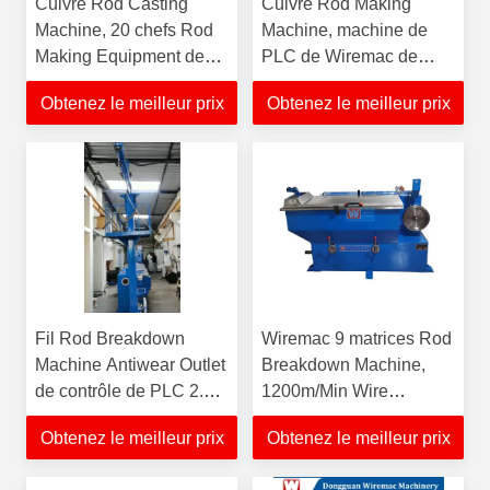
Cuivre Rod Casting
Cuivre Rod Making
Machine, 20 chefs Rod
Machine, machine de
Making Equipment de
PLC de Wiremac de
cuivre de cathode
coulée continue de la
Obtenez le meilleur prix
Obtenez le meilleur prix
verticale 480V
Fil Rod Breakdown
Wiremac 9 matrices Rod
Machine Antiwear Outlet
Breakdown Machine,
de contrôle de PLC 2.6-
1200m/Min Wire
3.0mm
Drawing Machine
Obtenez le meilleur prix
Obtenez le meilleur prix