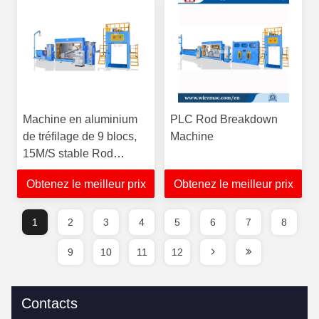
Machine en aluminium
PLC Rod Breakdown
de tréfilage de 9 blocs,
Machine
15M/S stable Rod
Breakdown Machine
Obtenez le meilleur prix
Obtenez le meilleur prix
1
2
3
4
5
6
7
8
9
10
11
12
Contacts