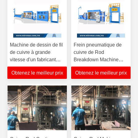
Machine de dessin de fil
Frein pneumatique de
de cuivre à grande
cuivre de Rod
vitesse d'un fabricant
Breakdown Machine
fiable
Wire Annealing de 9
Obtenez le meilleur prix
Obtenez le meilleur prix
matrices